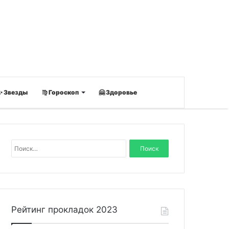
✨ Звезды
♍ Гороскоп
🤗 Здоровье
Н
а
й
т
и
:
Рейтинг прокладок 2023