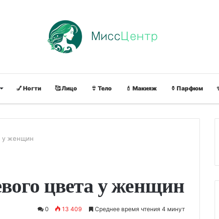
💅 Ногти
🥰 Лицо
👙 Тело
💄 Макияж
⚱ Парфюм
а у женщин
евого цвета у женщин
0
13 409
Среднее время чтения 4 минут