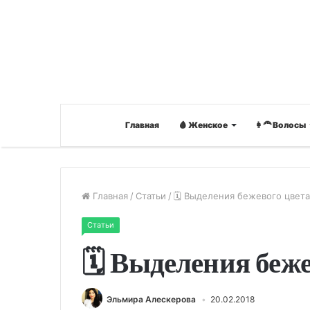
Главная
🩸 Женское
👩‍🦰 Волосы
Главная
/
Статьи
/
🗓 Выделения бежевого цвет
Статьи
🗓 Выделения беж
Эльмира Алескерова
20.02.2018