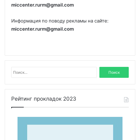
miccenter.rurm@gmail.com
Информация по поводу рекламы на сайте:
miccenter.rurm@gmail.com
Н
а
й
т
и
Рейтинг прокладок 2023
: