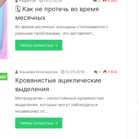
Редактор
19.12.2018
0
8 263
🗓 Как не протечь во время
месячных
Во время месячных женщины сталкиваются с
разными проблемами, что заставляет…
Читать полностью →
Эльмира Алескерова
12.05.2018
1
7 614
Кровянистые ациклические
выделения
Метроррагия – непостоянные кровянистые
выделения, которые могут наблюдаться
независимо от…
Читать полностью →