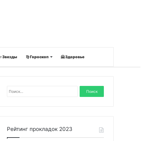
✨ Звезды
♍ Гороскоп
🤗 Здоровье
Н
а
й
т
и
:
Рейтинг прокладок 2023