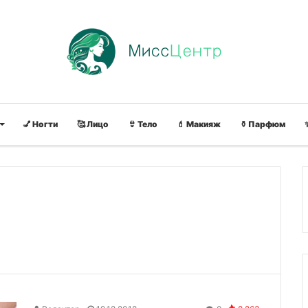
💅 Ногти
🥰 Лицо
👙 Тело
💄 Макияж
⚱ Парфюм