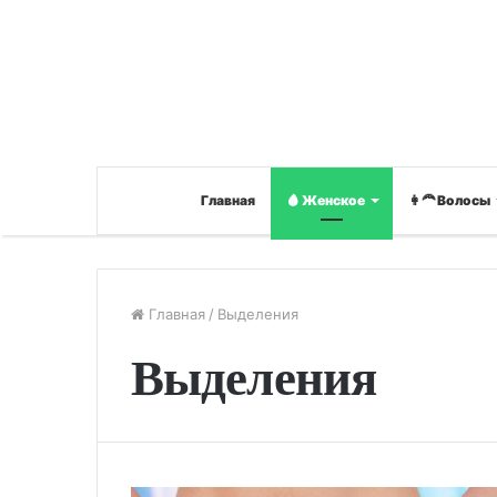
Главная
🩸 Женское
👩‍🦰 Волосы
Главная
/
Выделения
Выделения