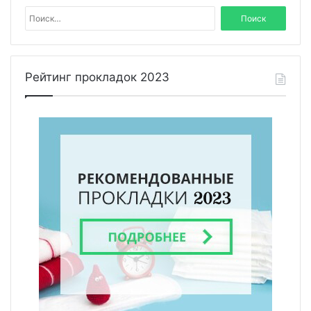
Н
а
й
т
и
Рейтинг прокладок 2023
: