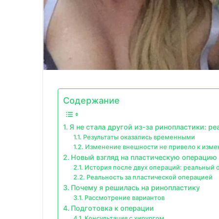
Содержание
Я не стала другой из-за ринопластики: р
Результаты оказались временными
Изменение внешности не привело к изме
Новый взгляд на пластическую операцию
История после двух операций: реальный 
Реальность за пластической операцией
Почему я решилась на ринопластику
Рассмотрение вариантов
Подготовка к операции
Консультация с хирургом