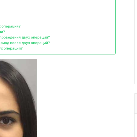
х операций?
ии?
 проведения двух операций?
риод после двух операций?
ух операций?