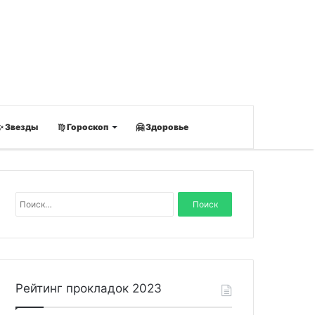
✨ Звезды
♍ Гороскоп
🤗 Здоровье
Н
а
й
т
и
:
Рейтинг прокладок 2023