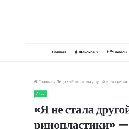
Главная
🩸 Женское
👩‍🦰 Волосы
Главная
/
Лицо
/
«Я не стала другой из-за рино
Лицо
«Я не стала друго
ринопластики» — 