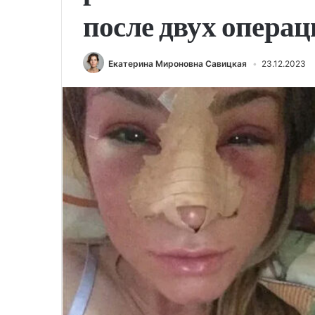
после двух опера
Екатерина Мироновна Савицкая
23.12.2023