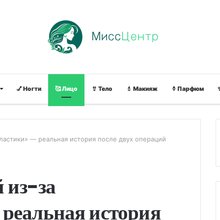
💅 Ногти
🥰 Лицо
👙 Тело
💄 Макияж
⚱ Парфюм
пластики» — реальная история после двух операций
й из-за
реальная история