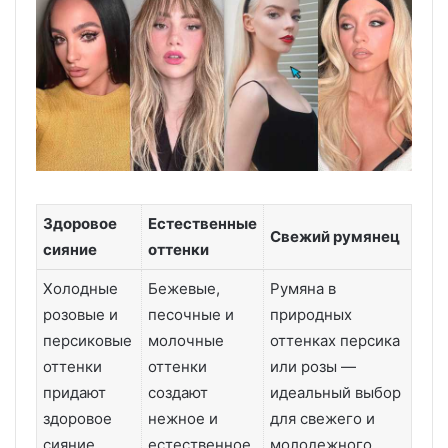
Здоровое
Естественные
Свежий румянец
сияние
оттенки
Холодные
Бежевые,
Румяна в
розовые и
песочные и
природных
персиковые
молочные
оттенках персика
оттенки
оттенки
или розы —
придают
создают
идеальный выбор
здоровое
нежное и
для свежего и
сияние
естественное
молодежного