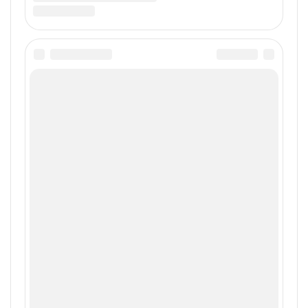
естественно с презервативом, нам
нравилось 🙂
Ответить
:
Виталий, Астана
12.12.2017 в 12:12
Часто с девушкой занимались сексом во
время месячных, чувствительности
больше, естественно с презервативом,
нам нравилось 🙂
Ответить
:
Анна
28.12.2017 в 12:05