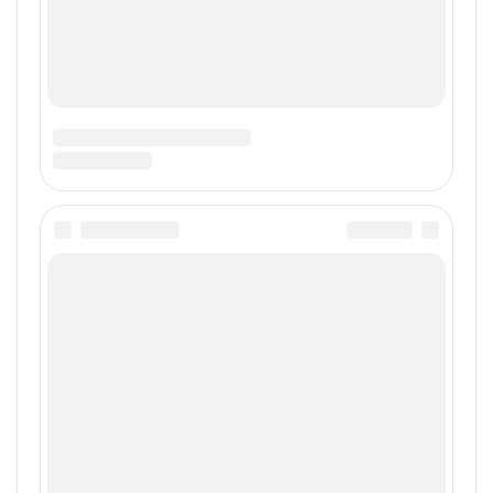
к себе но и к своим любимой. Лучше
почикаты тех пару дней а потом сколько
душе угодно.
Ответить
Добавить комментарий
Ваш адрес email не будет опубликован.
Обязательные
поля помечены
*