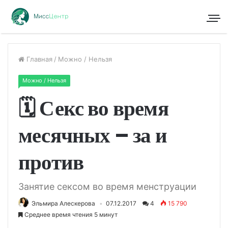
Главная
/
Можно / Нельзя
Можно / Нельзя
🗓 Секс во время
месячных – за и
против
Занятие сексом во время менструации
Эльмира Алескерова
07.12.2017
4
15 790
Среднее время чтения 5 минут