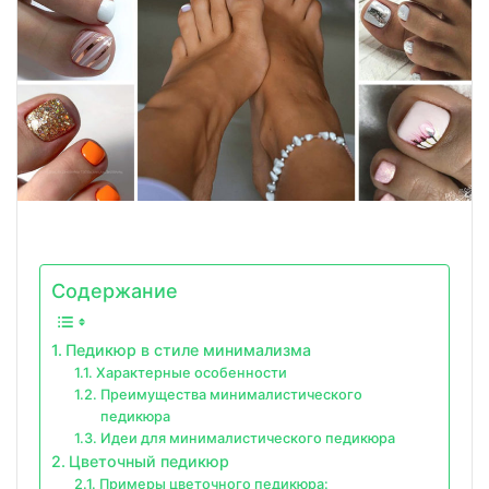
Содержание
Педикюр в стиле минимализма
Характерные особенности
Преимущества минималистического
педикюра
Идеи для минималистического педикюра
Цветочный педикюр
Примеры цветочного педикюра: