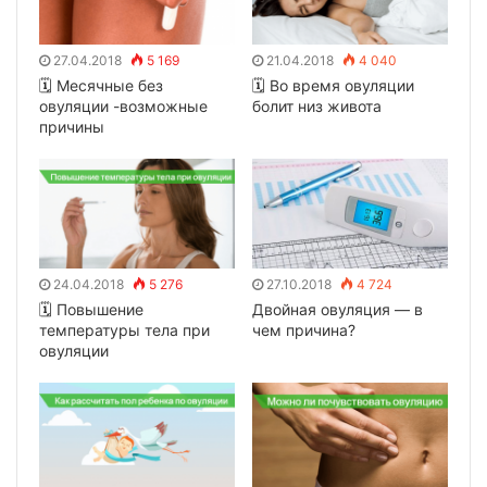
27.04.2018
5 169
21.04.2018
4 040
🗓 Месячные без
🗓 Во время овуляции
овуляции -возможные
болит низ живота
причины
24.04.2018
5 276
27.10.2018
4 724
🗓 Повышение
Двойная овуляция — в
температуры тела при
чем причина?
овуляции