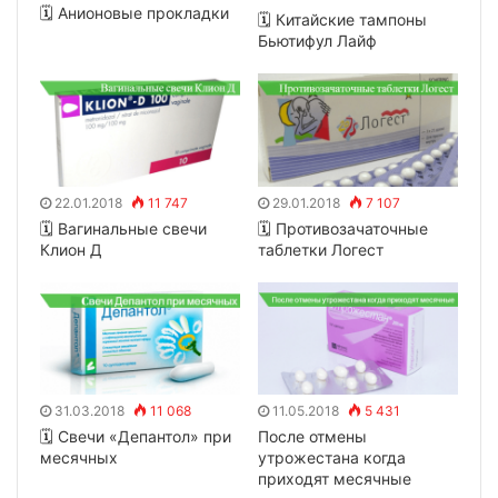
🗓 Анионовые прокладки
🗓 Китайские тампоны
Бьютифул Лайф
22.01.2018
11 747
29.01.2018
7 107
🗓 Вагинальные свечи
🗓 Противозачаточные
Клион Д
таблетки Логест
31.03.2018
11 068
11.05.2018
5 431
🗓 Свечи «Депантол» при
После отмены
месячных
утрожестана когда
приходят месячные