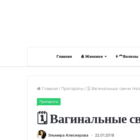
Главная
🩸 Женское
👩‍🦰 Волосы
Главная
/
Препараты
/
🗓 Вагинальные свечи Не
Препараты
🗓 Вагинальные с
Эльмира Алескерова
22.01.2018