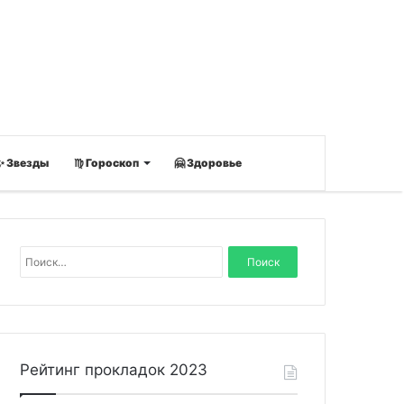
✨ Звезды
♍ Гороскоп
🤗 Здоровье
Н
а
й
т
и
:
Рейтинг прокладок 2023