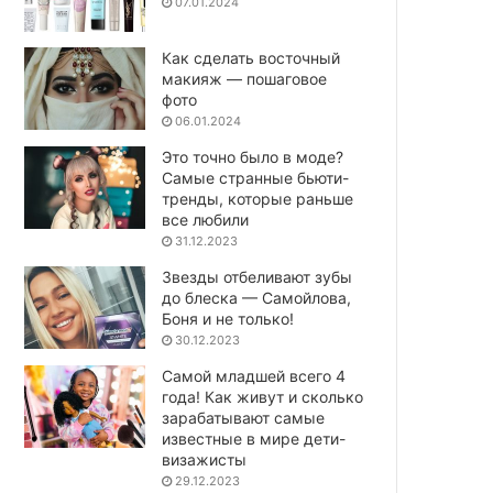
07.01.2024
Как сделать восточный
макияж — пошаговое
фото
06.01.2024
Это точно было в моде?
Самые странные бьюти-
тренды, которые раньше
все любили
31.12.2023
Звезды отбеливают зубы
до блеска — Самойлова,
Боня и не только!
30.12.2023
Самой младшей всего 4
года! Как живут и сколько
зарабатывают самые
известные в мире дети-
визажисты
29.12.2023