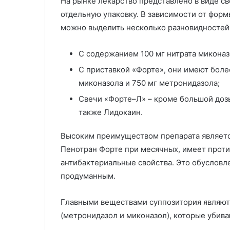
На рынке лекарство представлено в виде св
отдельную упаковку. В зависимости от форм
можно выделить несколько разновидностей
С содержанием 100 мг нитрата миконаз
С приставкой «Форте», они имеют боле
миконазола и 750 мг метронидазола;
Свечи «Форте–Л» – кроме большой дозы
также Лидокаин.
Высоким преимуществом препарата являетс
Пенотран Форте при месячных, имеет прот
антибактериальные свойства. Это обусловле
продуманным.
Главными веществами суппозитория являют
(метронидазол и миконазол), которые убива