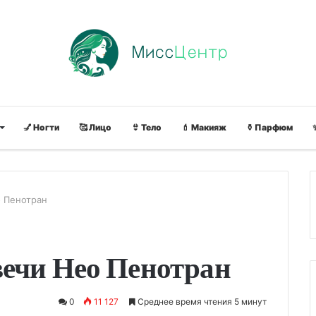
💅 Ногти
🥰 Лицо
👙 Тело
💄 Макияж
⚱ Парфюм
о Пенотран
вечи Нео Пенотран
0
11 127
Среднее время чтения 5 минут