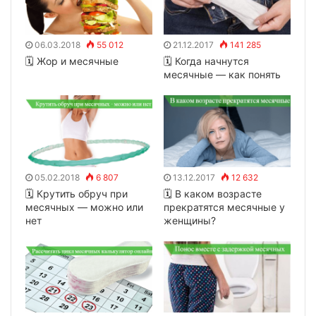
06.03.2018
55 012
21.12.2017
141 285
🗓 Жор и месячные
🗓 Когда начнутся
месячные — как понять
05.02.2018
6 807
13.12.2017
12 632
🗓 Крутить обруч при
🗓 В каком возрасте
месячных — можно или
прекратятся месячные у
нет
женщины?