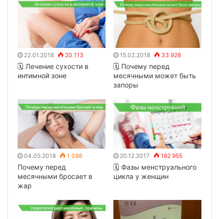
22.01.2018
20 113
15.02.2018
33 928
🗓 Лечение сухости в
🗓 Почему перед
интимной зоне
месячными может быть
запоры
04.05.2018
1 088
20.12.2017
162 955
Почему перед
🗓 Фазы менструального
месячными бросает в
цикла у женщин
жар