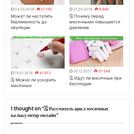
04.05.2018
51 165
27.04.2018
9 846
Может ли наступить
🗓 Почему перед
беременность до
месячными повышается
овуляции
давление
20.12.2017
31 548
19.01.2018
41 613
🗓 Идут ли месячные при
🗓 Можно ли ускорить
бесплодии
месячные
1 thought on “🗓 Рассчитать цикл месячных
калькулятор онлайн”