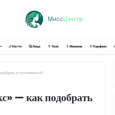
💅 Ногти
🥰 Лицо
👙 Тело
💄 Макияж
⚱ Парфюм
одобрать и пользоваться?
с» — как подобрать