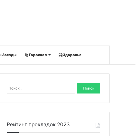
✨ Звезды
♍ Гороскоп
🤗 Здоровье
Н
а
й
т
и
:
Рейтинг прокладок 2023