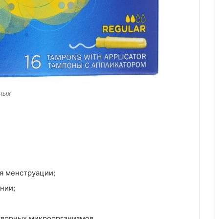
ных
мя менструации;
нии;
творных микроорганизмов.