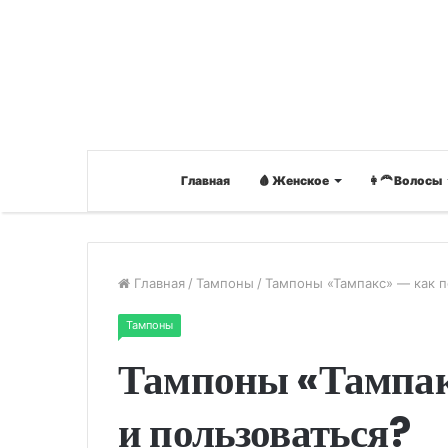
Главная
🩸 Женское
👩‍🦰 Волосы
Главная
/
Тампоны
/
Тампоны «Тампакс» — как п
Тампоны
Тампоны «Тампак
и пользоваться?