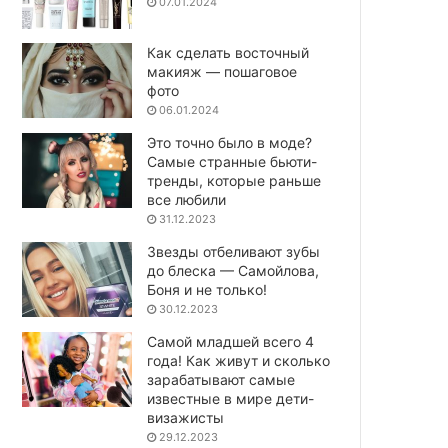
07.01.2024
Как сделать восточный
макияж — пошаговое
фото
06.01.2024
Это точно было в моде?
Самые странные бьюти-
тренды, которые раньше
все любили
31.12.2023
Звезды отбеливают зубы
до блеска — Самойлова,
Боня и не только!
30.12.2023
Самой младшей всего 4
года! Как живут и сколько
зарабатывают самые
известные в мире дети-
визажисты
29.12.2023