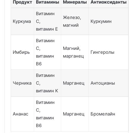
Продукт
Витамины
Минералы
Антиоксиданты
Витамин
Железо,
Куркума
С,
Куркумин
магний
витамин Е
Витамин
C,
Магний,
Имбирь
Гингеролы
витамин
марганец
B6
Витамин
Черника
C,
Марганец
Антоцианы
витамин K
Витамин
C,
Ананас
Марганец
Бромелайн
витамин
B6