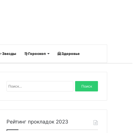
✨ Звезды
♍ Гороскоп
🤗 Здоровье
Н
а
й
т
и
:
Рейтинг прокладок 2023