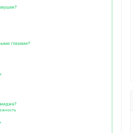
евушек?
рыми глазами?
ь
имиджа?
дежность
ь