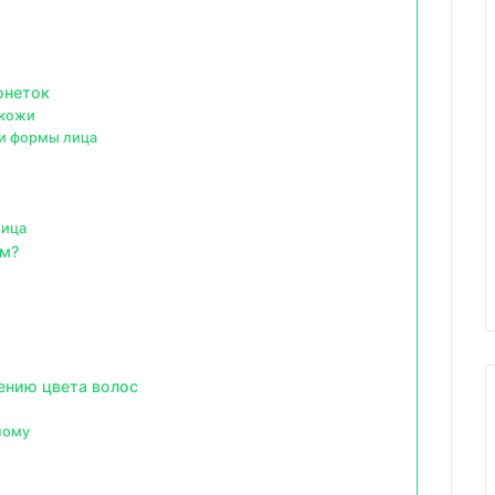
юнеток
 кожи
 и формы лица
лица
ам?
ению цвета волос
ному