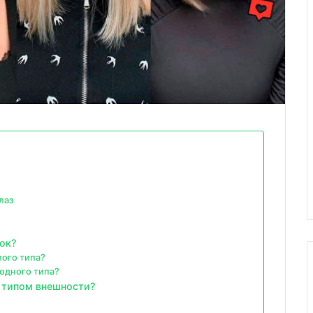
лаз
ок?
лого типа?
одного типа?
с типом внешности?