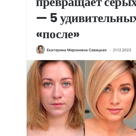
превращает серы
— 5 удивительных
«после»
Екатерина Мироновна Савицкая
21.12.2023