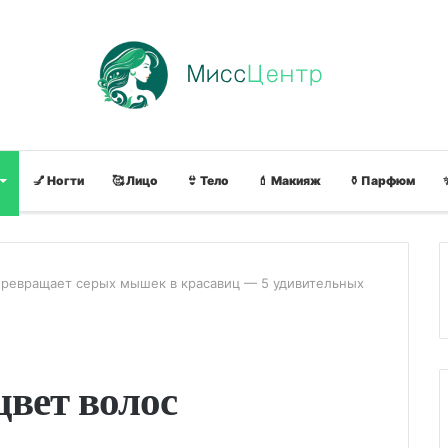
💅 Ногти
🥰 Лицо
👙 Тело
💄 Макияж
⚱ Парфюм
превращает серых мышек в красавиц — 5 удивительных
вет волос