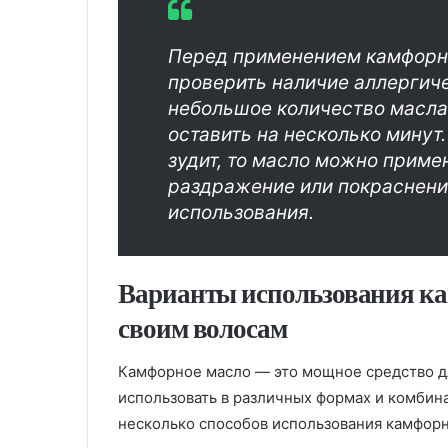
Перед применением камфорно
проверить наличие аллергиче
небольшое количество масла 
оставить на несколько минут.
зудит, то масло можно примен
раздражение или покраснени
использования.
Варианты использования ка
своим волосам
Камфорное масло — это мощное средство дл
использовать в различных формах и комбина
несколько способов использования камфорн