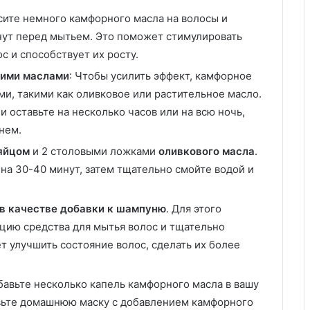
сите немного камфорного масла на волосы и
нут перед мытьем. Это поможет стимулировать
с и способствует их росту.
гими маслами
: Чтобы усилить эффект, камфорное
и, такими как оливковое или растительное масло.
 оставьте на несколько часов или на всю ночь,
нем.
яйцом
и 2 столовыми ложками
оливкового масла
.
на 30-40 минут, затем тщательно смойте водой и
в качестве добавки к шампуню
. Для этого
рцию средства для мытья волос и тщательно
 улучшить состояние волос, сделать их более
бавьте несколько капель камфорного масла в вашу
вьте домашнюю маску с добавлением камфорного