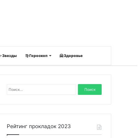
✨ Звезды
♍ Гороскоп
🤗 Здоровье
Н
а
й
т
и
:
Рейтинг прокладок 2023