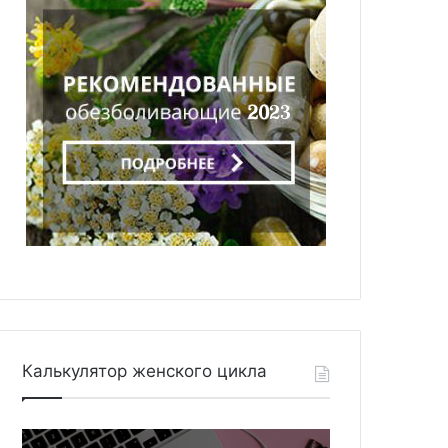
Калькулятор женского цикла