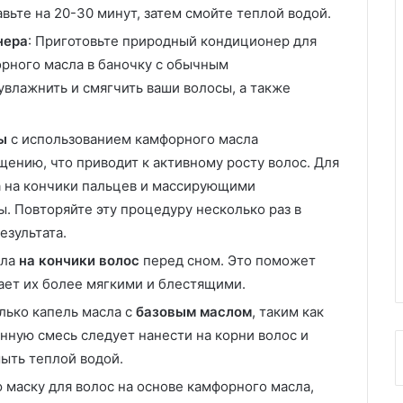
авьте на 20-30 минут, затем смойте теплой водой.
нера
: Приготовьте природный кондиционер для
орного масла в баночку с обычным
влажнить и смягчить ваши волосы, а также
ы
с использованием камфорного масла
ению, что приводит к активному росту волос. Для
а на кончики пальцев и массирующими
ы. Повторяйте эту процедуру несколько раз в
езультата.
сла
на кончики волос
перед сном. Это поможет
ает их более мягкими и блестящими.
лько капель масла с
базовым маслом
, таким как
нную смесь следует нанести на корни волос и
мыть теплой водой.
маску для волос на основе камфорного масла,