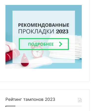
Рейтинг тампонов 2023