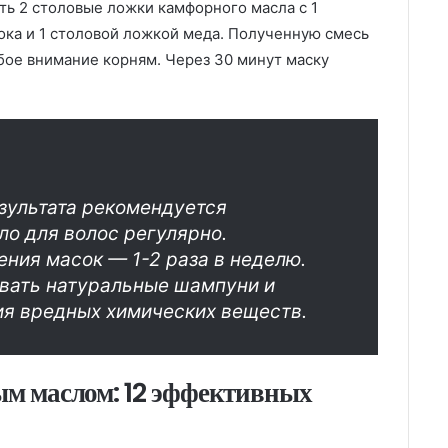
ть 2 столовые ложки камфорного масла с 1
ока и 1 столовой ложкой меда. Полученную смесь
обое внимание корням. Через 30 минут маску
зультата рекомендуется
о для волос регулярно.
ния масок — 1-2 раза в неделю.
овать натуральные шампуни и
я вредных химических веществ.
ым маслом: 12 эффективных