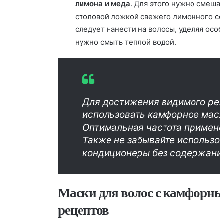
лимона и меда
. Для этого нужно смеша
столовой ложкой свежего лимонного с
следует нанести на волосы, уделяя ос
нужно смыть теплой водой.
Для достижения видимого ре
использовать камфорное масл
Оптимальная частота примене
Также не забывайте использ
кондиционеры без содержани
Маски для волос с камфорн
рецептов