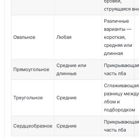
бровей,
струящаяся вн
Различные
варианты —
Овальное
Любая
короткая,
средняя или
длинная
Средние или
Прикрывающа
Прямоугольное
длинные
часть лба
Сглаживающая
разницу между
Треугольное
Средние
лбом и
подбородком
Прикрывающа
Сердцеобразное
Средние
часть лба