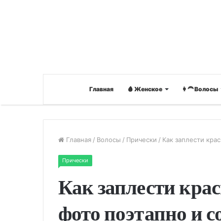
Главная
🩸 Женское
👩‍🦰 Волосы
Главная
/
Волосы
/
Прически
/
Как заплести кра
Прически
Как заплести крас
фото поэтапно и с