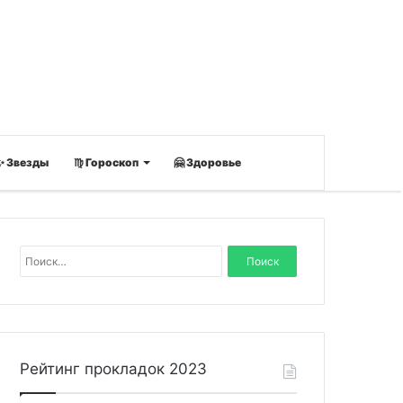
✨ Звезды
♍ Гороскоп
🤗 Здоровье
Н
а
й
т
и
:
Рейтинг прокладок 2023