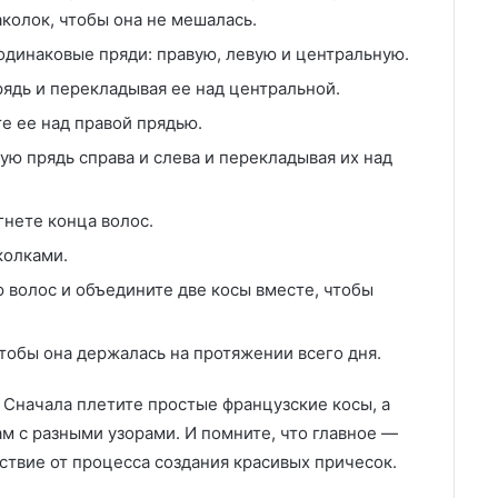
колок, чтобы она не мешалась.
одинаковые пряди: правую, левую и центральную.
рядь и перекладывая ее над центральной.
е ее над правой прядью.
ую прядь справа и слева и перекладывая их над
гнете конца волос.
колками.
ю волос и объедините две косы вместе, чтобы
чтобы она держалась на протяжении всего дня.
. Сначала плетите простые французские косы, а
м с разными узорами. И помните, что главное —
ствие от процесса создания красивых причесок.