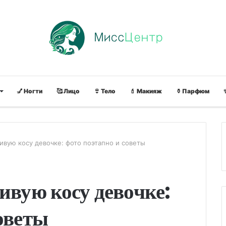
💅 Ногти
🥰 Лицо
👙 Тело
💄 Макияж
⚱ Парфюм
сивую косу девочке: фото поэтапно и советы
ивую косу девочке:
оветы