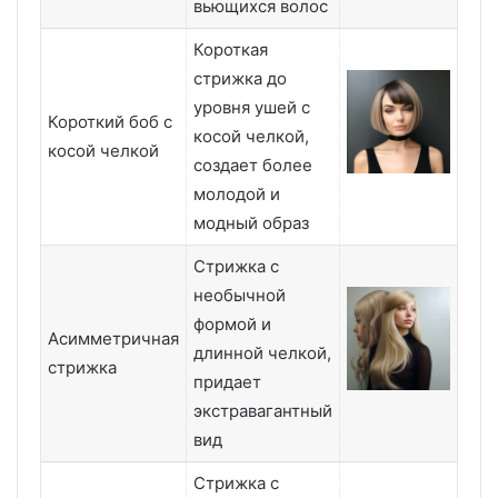
вьющихся волос
Короткая
стрижка до
уровня ушей с
Короткий боб с
косой челкой,
косой челкой
создает более
молодой и
модный образ
Стрижка с
необычной
формой и
Асимметричная
длинной челкой,
стрижка
придает
экстравагантный
вид
Стрижка с