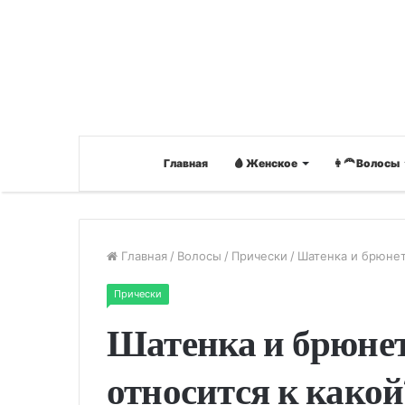
Главная
🩸 Женское
👩‍🦰 Волосы
Главная
/
Волосы
/
Прически
/
Шатенка и брюнетк
Прически
Шатенка и брюнет
относится к како