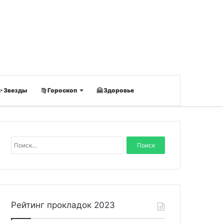
✨ Звезды
♍ Гороскоп
🤗 Здоровье
Н
а
й
т
и
:
Рейтинг прокладок 2023