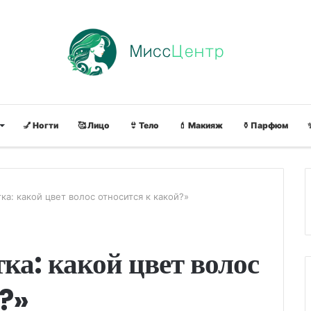
💅 Ногти
🥰 Лицо
👙 Тело
💄 Макияж
⚱ Парфюм
а: какой цвет волос относится к какой?»
ка: какой цвет волос
й?»