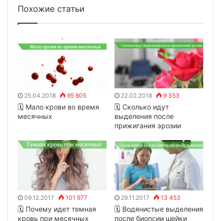
Похожие статьи
25.04.2018
95 805
22.02.2018
9 353
🗓 Мало крови во время
🗓 Сколько идут
месячных
выделения после
прижигания эрозии
09.12.2017
101 977
29.11.2017
13 453
🗓 Почему идет темная
🗓 Водянистые выделения
кровь при месячных
после биопсии шейки