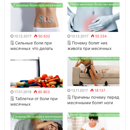
10.12.2017
50 632
10.12.2017
55 234
🗓 Сильные боли при
🗓 Почему болит низ
месячных что делать
живота при месячных
13.11.2017
18 137
17.01.2018
80 803
🗓 Причины почему перед
🗓 Таблетки от боли при
месячными болят ноги
месячных