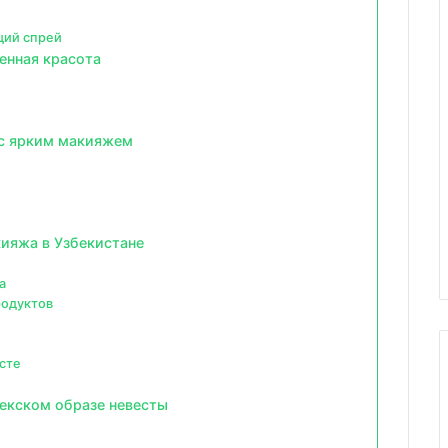
щий спрей
енная красота
 с ярким макияжем
е
ияжа в Узбекистане
а
родуктов
сте
бекском образе невесты