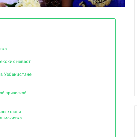
яжа
екских невест
в Узбекистане
ой прической
вные шаги
ль макияжа