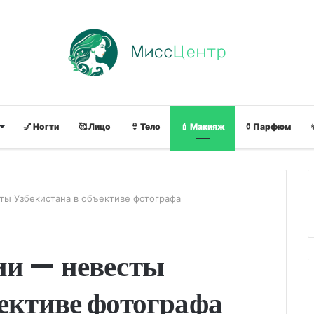
💅 Ногти
🥰 Лицо
👙 Тело
💄 Макияж
⚱ Парфюм
ты Узбекистана в объективе фотографа
ии — невесты
ъективе фотографа