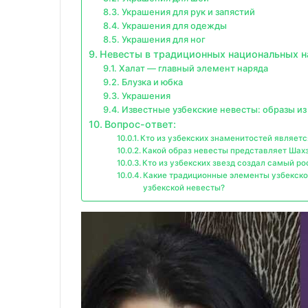
Украшения для рук и запястий
Украшения для одежды
Украшения для ног
Невесты в традиционных национальных н
Халат — главный элемент наряда
Блузка и юбка
Украшения
Известные узбекские невесты: образы из
Вопрос-ответ:
Кто из узбекских знаменитостей являетс
Какой образ невесты представляет Шах
Кто из узбекских звезд создал самый р
Какие традиционные элементы узбекско
узбекской невесты?