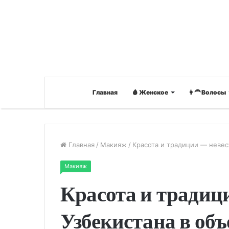
Главная
🩸 Женское
👩‍🦰 Волосы
Главная
/
Макияж
/
Красота и традиции — невес
Макияж
Красота и традиц
Узбекистана в об