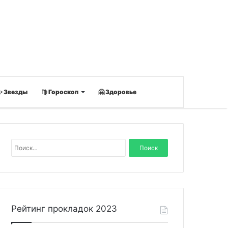
✨ Звезды
♍ Гороскоп
🤗 Здоровье
Н
а
й
т
и
:
Рейтинг прокладок 2023