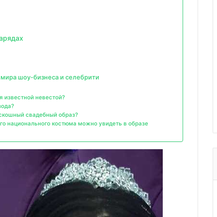
арядах
 мира шоу-бизнеса и селебрити
я известной невестой?
зода?
оскошный свадебный образ?
го национального костюма можно увидеть в образе