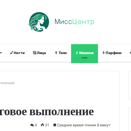
💅 Ногти
🥰 Лицо
👙 Тело
💄 Макияж
⚱ Парфюм
олнение
говое выполнение
0
31
Среднее время чтения 8 минут