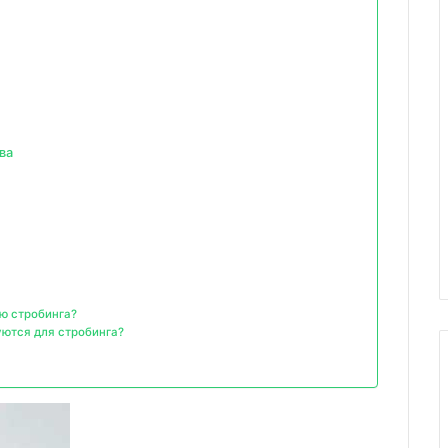
ва
ю стробинга?
ются для стробинга?