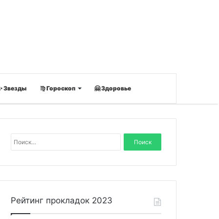
✨ Звезды
♍ Гороскоп
🤗 Здоровье
Н
а
й
т
и
:
Рейтинг прокладок 2023