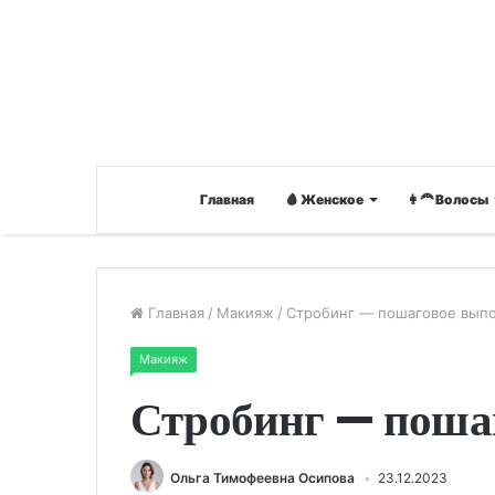
Главная
🩸 Женское
👩‍🦰 Волосы
Главная
/
Макияж
/
Стробинг — пошаговое вып
Макияж
Стробинг — поша
Ольга Тимофеевна Осипова
23.12.2023