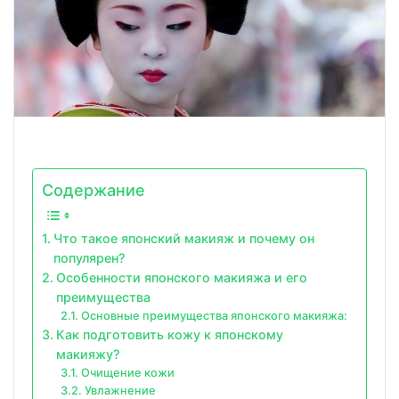
Содержание
Что такое японский макияж и почему он
популярен?
Особенности японского макияжа и его
преимущества
Основные преимущества японского макияжа:
Как подготовить кожу к японскому
макияжу?
Очищение кожи
Увлажнение