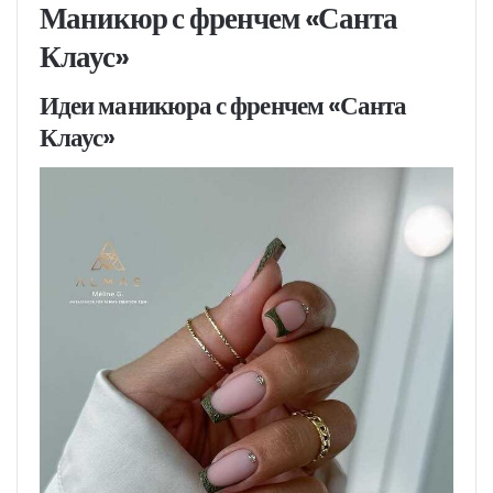
Маникюр с френчем «Санта
Клаус»
Идеи маникюра с френчем «Санта
Клаус»