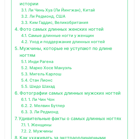
истории
Ли Чинь Хуа (Ли Йингжан), Китай
Ли Редмонд, США
Ким Гаддис, Великобритания
Фото самых длинных женских ногтей
Самые длинные ногти у женщин
Уход и поддержание длинных ногтей
Мужчины, которые не уступают по длине
ногтям
Инди Рагена
Марко Хосе Мануэль
Мигель Карлош
Стан Лионс
Шидо Шахад
Фотографии самых длинных мужских ногтей
1. Ли Чин Чон
2. Мелвин Бутлер
3. Ли Редмонд
Удивительные факты о самых длинных ногтях
1. Женщины
2. Мужчины
Как ухаживать за экстраординарными