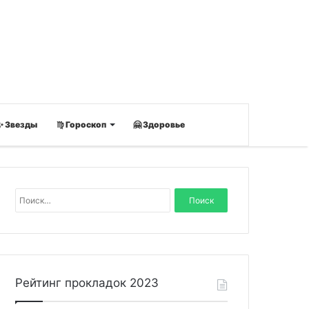
✨ Звезды
♍ Гороскоп
🤗 Здоровье
Н
а
й
т
и
:
Рейтинг прокладок 2023