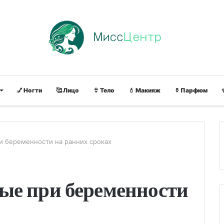
💅 Ногти
🥰 Лицо
👙 Тело
💄 Макияж
⚱ Парфюм
 беременности на ранних сроках
ые при беременности