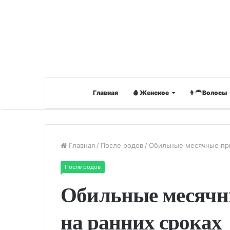
Главная
🩸 Женское
👩‍🦰 Волосы
Главная
/
После родов
/
Обильные месячные при
После родов
Обильные месячн
на ранних сроках