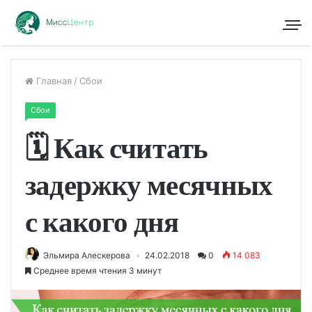
Главная
/
Сбои
Сбои
🗓 Как считать
задержку месячных
с какого дня
Эльмира Алескерова
24.02.2018
0
14 083
Среднее время чтения 3 минут