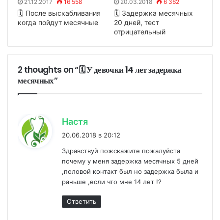
21.12.2017
16 558
20.03.2018
6 362
🗓 После выскабливания
🗓 Задержка месячных
когда пойдут месячные
20 дней, тест
отрицательный
2 thoughts on “🗓 У девочки 14 лет задержка
месячных”
:
Настя
20.06.2018 в 20:12
Здравствуй пожскажите пожалуйста
почему у меня задержка месячных 5 дней
,половой контакт был но задержка была и
раньше ,если что мне 14 лет !?
Ответить