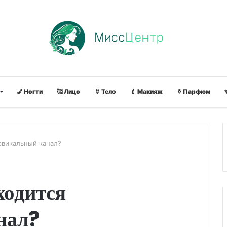
💅 Ногти
🥰 Лицо
👙 Тело
💄 Макияж
⚱ Парфюм
ервикальный канал?
аходится
нал?