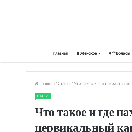
Главная
🩸 Женское
👩‍🦰 Волосы
Главная
/
Статьи
/
Что такое и где находится ц
Статьи
Что такое и где н
цервикальный ка