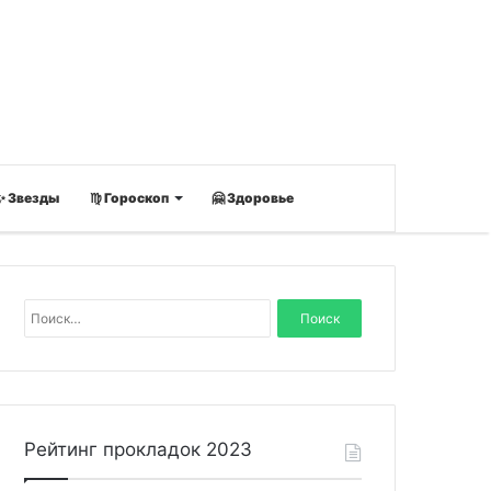
✨ Звезды
♍ Гороскоп
🤗 Здоровье
Н
а
й
т
и
:
Рейтинг прокладок 2023