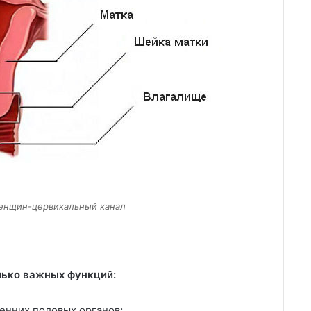
женщин-цервикальный канал
лько важных функций:
енних половых органов;