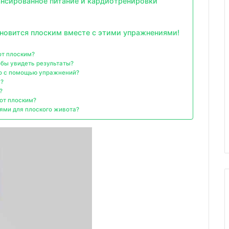
ансированное питание и кардиотренировки
ановится плоским вместе с этими упражнениями!
от плоским?
обы увидеть результаты?
ко с помощью упражнений?
я?
?
от плоским?
ями для плоского живота?