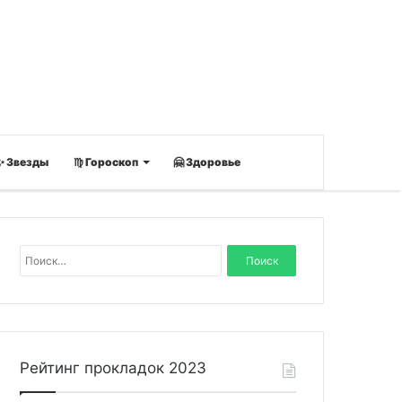
✨ Звезды
♍ Гороскоп
🤗 Здоровье
Н
а
й
т
и
:
Рейтинг прокладок 2023