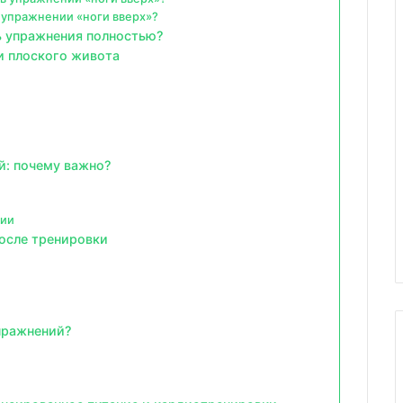
 упражнении «ноги вверх»?
ть упражнения полностью?
и плоского живота
й: почему важно?
ции
после тренировки
упражнений?