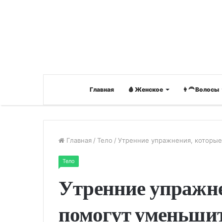
Главная
🩸 Женское
👩‍🦰 Волосы
Главная
/
Тело
/
Утренние упражнения, которые
Тело
Утренние упражне
помогут уменьши