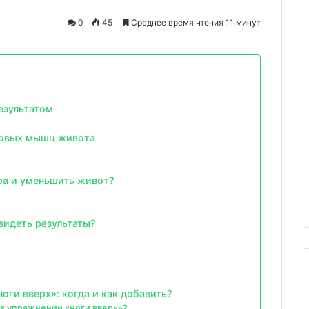
0
45
Среднее время чтения 11 минут
езультатом
оковых мышц живота
ра и уменьшить живот?
видеть результаты?
оги вверх»: когда и как добавить?
 в упражнении «ноги вверх»?