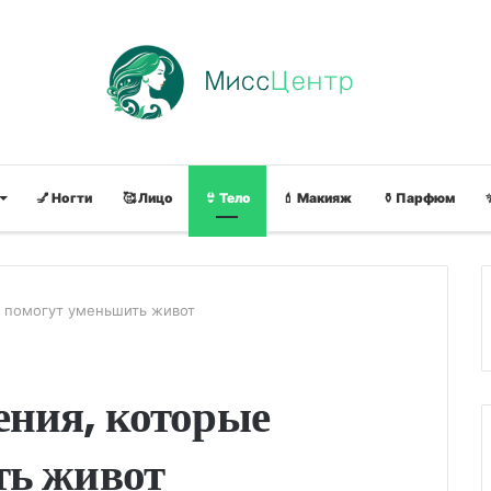
💅 Ногти
🥰 Лицо
👙 Тело
💄 Макияж
⚱ Парфюм
 помогут уменьшить живот
ния, которые
ть живот