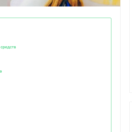
 средств
а