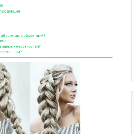
ли
 продукция
е объемным и эффектным?
ке?
з видимых неровностей?
овременным?