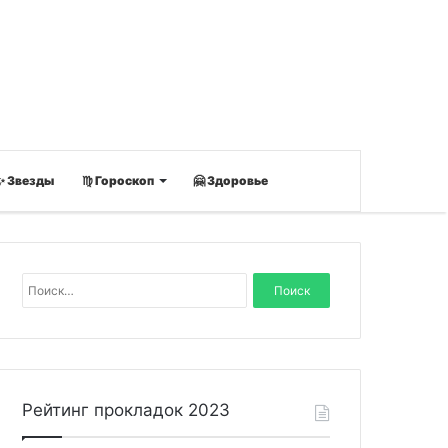
✨ Звезды
♍ Гороскоп
🤗 Здоровье
Н
а
й
т
и
:
Рейтинг прокладок 2023