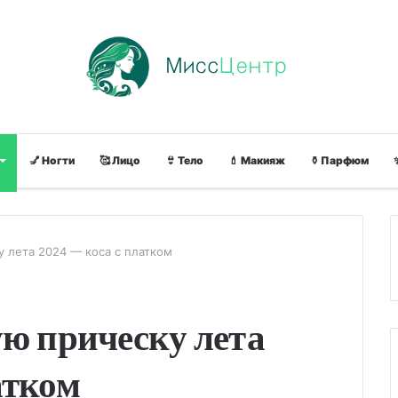
💅 Ногти
🥰 Лицо
👙 Тело
💄 Макияж
⚱ Парфюм
у лета 2024 — коса с платком
ую прическу лета
атком