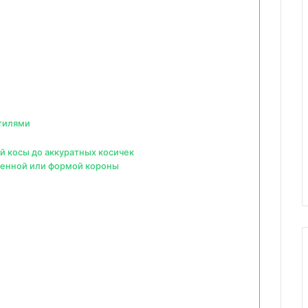
тилями
 косы до аккуратных косичек
ченной или формой короны