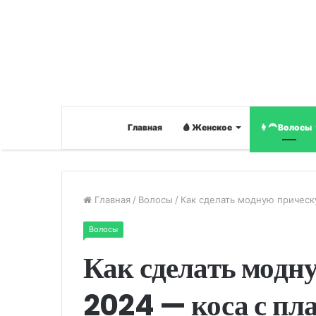
Главная
🩸 Женское
👩‍🦰 Волосы
Главная
/
Волосы
/
Как сделать модную прическ
Волосы
Как сделать модн
2024 — коса с пл