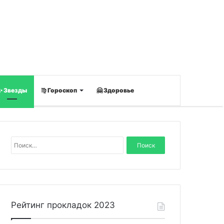
✨ Звезды
♍ Гороскоп
🤗 Здоровье
Н
а
й
т
и
:
Рейтинг прокладок 2023