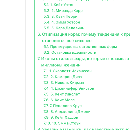
1. Кейт Уптон
2. Миранда Керр
3. Кэти Перри
4. Эмма Уотсон
5. Кара Делевинь
Отипизация норм: почему тенденция к п
становится всё сильнее
Преимущества естественных форм
Остановка идеальности
Иконы стиля: звезды, которые отказываю
миллионы женщин
1. Скарлетт Йоханссон
2. Камерон Диаз
3. Николь Кидман
4. Дженнифер Энистон
5. Кейт Уинслет
6. Кейт Мосс
7. Пенелопа Крус
8. Анджелина Джоли
9. Кейт Хадсон
10. Эмма Стоун
Звездные мамочки: как известные актрис