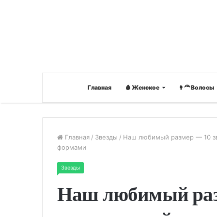
Главная
🩸 Женское
👩‍🦰 Волосы
Главная
/
Звезды
/
Наш любимый размер — 10 зв
формами
Звезды
Наш любимый разм