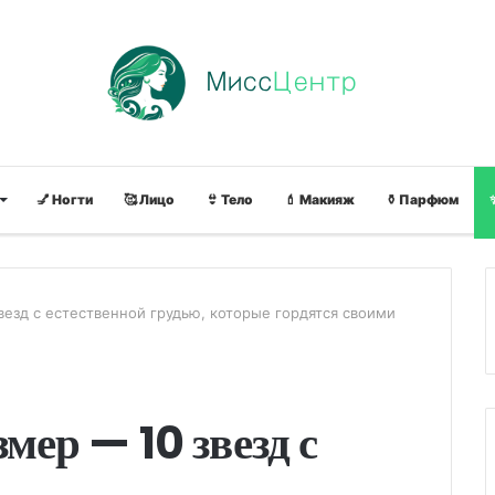
💅 Ногти
🥰 Лицо
👙 Тело
💄 Макияж
⚱ Парфюм
езд с естественной грудью, которые гордятся своими
ер — 10 звезд с