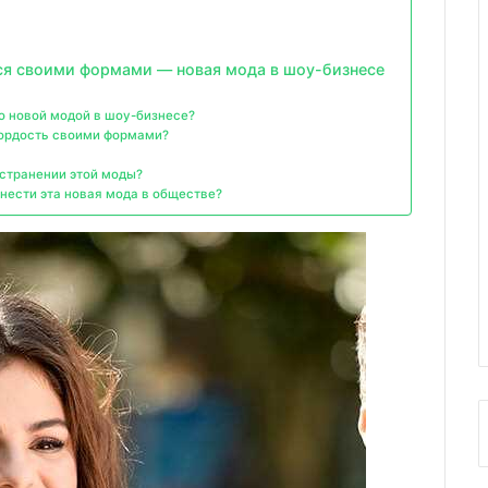
ься своими формами — новая мода в шоу-бизнесе
о новой модой в шоу-бизнесе?
гордость своими формами?
остранении этой моды?
нести эта новая мода в обществе?