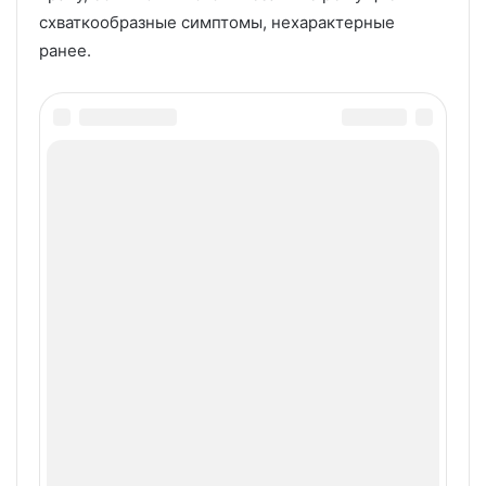
схваткообразные симптомы, нехарактерные
ранее.
Эльмира Алескерова
Врач УЗИ, гинеколог, стаж работы 8 лет.
Профессиональные навыки: Проведение УЗИ брюшной
полости, почек и забрюшинного пространства, мочевого
пузыря, щитовидной железы, молочных желез, органов
малого таза, предстательной железы, УЗИ I триместра