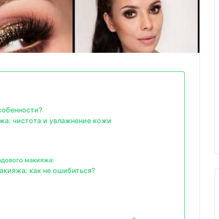
собенности?
жа: чистота и увлажнение кожи
юдового макияжа:
акияжа: как не ошибиться?