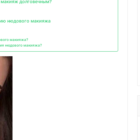
й макияж долговечным?
нию нюдового макияжа
ового макияжа?
ния нюдового макияжа?