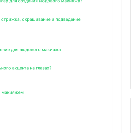
илер для создания нюдового макияжа?
 стрижка, окрашивание и подведение
есение для нюдового макияжа
ного акцента на глазах?
м макияжем