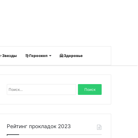
✨ Звезды
♍ Гороскоп
🤗 Здоровье
Н
а
й
т
и
:
Рейтинг прокладок 2023