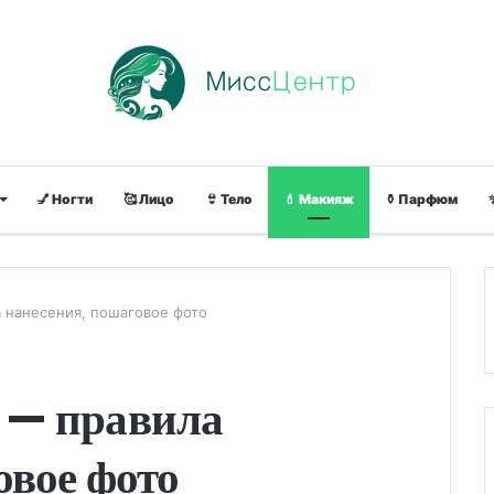
💅 Ногти
🥰 Лицо
👙 Тело
💄 Макияж
⚱ Парфюм
нанесения, пошаговое фото
 — правила
овое фото