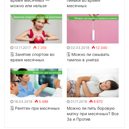
время месячных —
пиявки во время
можно или нельзя
месячных
13.11.2017
2 269
02.03.2018
12 340
🗓 Занятие спортом во
🗓 Можно ли смывать
время месячных
тампон в унитаз
16.03.2018
5 489
01.11.2018
6 670
🗓 Рентген при месячных
Можно ли пить боровую
матку при месячных? Все
За и Против