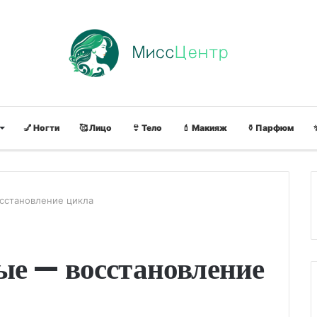
💅 Ногти
🥰 Лицо
👙 Тело
💄 Макияж
⚱ Парфюм
сстановление цикла
ые — восстановление