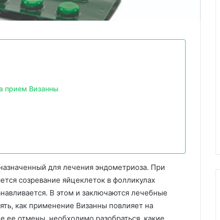
а прием Визанны
дназначенный для лечения эндометриоза. При
ется созревание яйцеклеток в фолликулах
анавливается. В этом и заключаются лечебные
ять, как применение Визанны повлияет на
е ее отмены, необходимо разобраться, какие