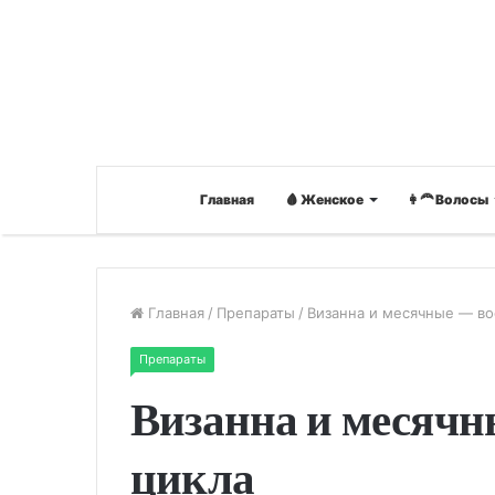
Главная
🩸 Женское
👩‍🦰 Волосы
Главная
/
Препараты
/
Визанна и месячные — во
Препараты
Визанна и месячн
цикла