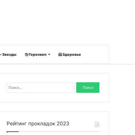
✨ Звезды
♍ Гороскоп
🤗 Здоровье
Н
а
й
т
и
:
Рейтинг прокладок 2023