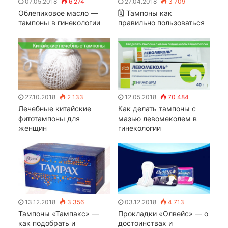
07.05.2018
6 274
27.04.2018
3 709
Облепиховое масло —
🗓 Тампоны как
тампоны в гинекологии
правильно пользоваться
27.10.2018
2 133
12.05.2018
70 484
Лечебные китайские
Как делать тампоны с
фитотампоны для
мазью левомеколем в
женщин
гинекологии
13.12.2018
3 356
03.12.2018
4 713
Тампоны «Тампакс» —
Прокладки «Олвейс» — о
как подобрать и
достоинствах и