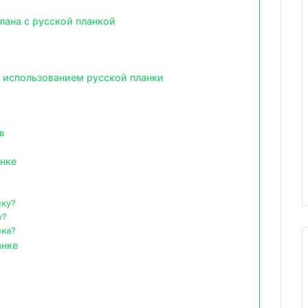
лана с русской планкой
 использованием русской планки
в
нке
нку?
у?
нка?
анке