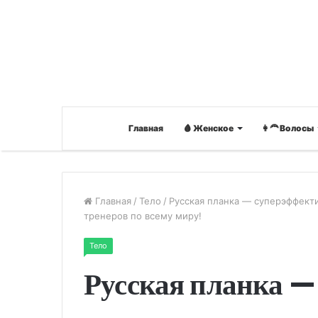
Главная
🩸 Женское
👩‍🦰 Волосы
Главная
/
Тело
/
Русская планка — суперэффект
тренеров по всему миру!
Тело
Русская планка —