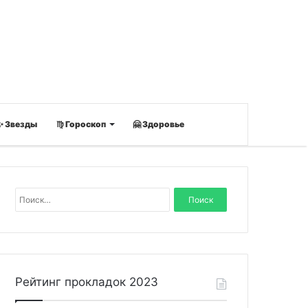
✨ Звезды
♍ Гороскоп
🤗 Здоровье
Н
а
й
т
и
:
Рейтинг прокладок 2023