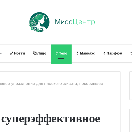
💅 Ногти
🥰 Лицо
👙 Тело
💄 Макияж
⚱ Парфюм
ивное упражнение для плоского живота, покорившее
 суперэффективное