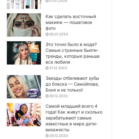
07.01.2024
Как сделать восточный
макияж — пошаговое
фото
06.01.2024
Это точно было в моде?
Самые странные бьюти-
тренды, которые раньше
все любили
31.12.2023
Звезды отбеливают зубы
до блеска — Самойлова,
Боня и не только!
30.12.2023
Самой младшей всего 4
года! Как живут и сколько
зарабатывают самые
известные в мире дети-
визажисты
29.12.2023