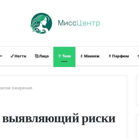
💅 Ногти
🥰 Лицо
👙 Тело
💄 Макияж
⚱ Парфюм
риски ожирения
, выявляющий риски