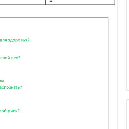
для здоровья?
свой вес?
ла
аспознать?
вой риск?