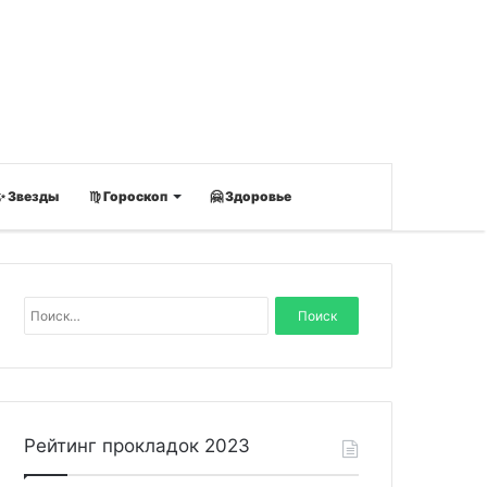
✨ Звезды
♍ Гороскоп
🤗 Здоровье
Н
а
й
т
и
:
Рейтинг прокладок 2023