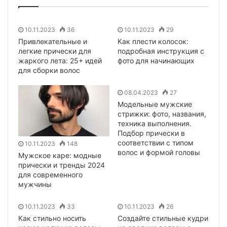
10.11.2023
36
10.11.2023
29
Привлекательные и
Как плести колосок:
легкие прически для
подробная инструкция с
жаркого лета: 25+ идей
фото для начинающих
для сборки волос
08.04.2023
27
Модельные мужские
стрижки: фото, названия,
техника выполнения.
Подбор прически в
соответствии с типом
10.11.2023
148
волос и формой головы
Мужское каре: модные
прически и тренды 2024
для современного
мужчины
10.11.2023
33
10.11.2023
26
Как стильно носить
Создайте стильные кудри