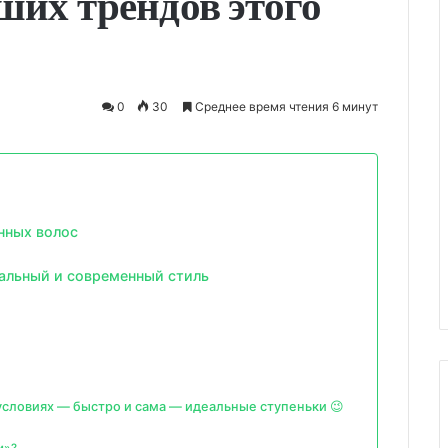
ших трендов этого
0
30
Среднее время чтения 6 минут
нных волос
альный и современный стиль
условиях — быстро и сама — идеальные ступеньки 😉
и»?