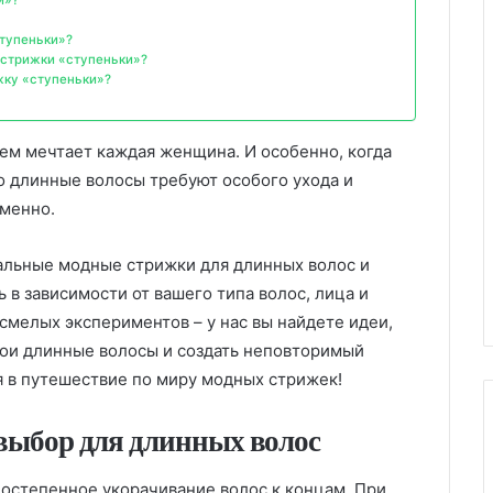
ступеньки»?
 стрижки «ступеньки»?
жку «ступеньки»?
чем мечтает каждая женщина. И особенно, когда
то длинные волосы требуют особого ухода и
еменно.
альные модные стрижки для длинных волос и
 в зависимости от вашего типа волос, лица и
 смелых экспериментов – у нас вы найдете идеи,
вои длинные волосы и создать неповторимый
я в путешествие по миру модных стрижек!
выбор для длинных волос
постепенное укорачивание волос к концам. При