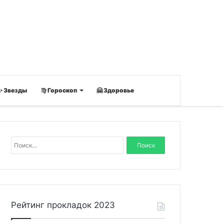
✨ Звезды
♍ Гороскоп
🤗 Здоровье
Н
а
й
т
и
:
Рейтинг прокладок 2023