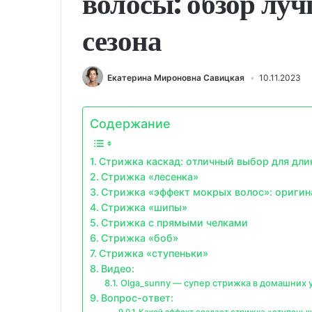
волосы: обзор луч
сезона
Екатерина Мироновна Савицкая
10.11.2023
Содержание
Стрижка каскад: отличный выбор для дли
Стрижка «лесенка»
Стрижка «эффект мокрых волос»: оригин
Стрижка «шипы»
Стрижка с прямыми челками
Стрижка «боб»
Стрижка «ступеньки»
Видео:
Olga_sunny — супер стрижка в домашних 
Вопрос-ответ:
Какой эффект создает стрижка «ступеньк