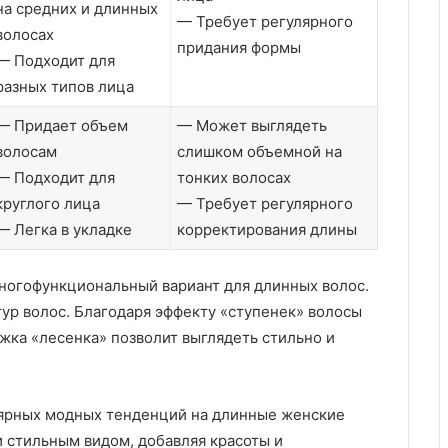
на средних и длинных
— Требует регулярного
волосах
придания формы
— Подходит для
разных типов лица
— Придает объем
— Может выглядеть
волосам
слишком объемной на
— Подходит для
тонких волосах
круглого лица
— Требует регулярного
— Легка в укладке
корректирования длины
многофункциональный вариант для длинных волос.
тур волос. Благодаря эффекту «ступенек» волосы
жка «лесенка» позволит выглядеть стильно и
лярных модных тенденций на длинные женские
и стильным видом, добавляя красоты и