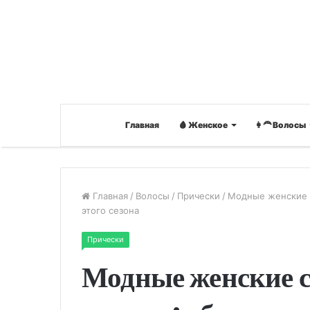
Главная
🩸 Женское
👩‍🦰 Волосы
Главная
/
Волосы
/
Прически
/
Модные женские 
этого сезона
Прически
Модные женские 