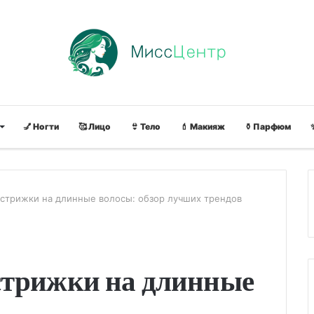
💅 Ногти
🥰 Лицо
👙 Тело
💄 Макияж
⚱ Парфюм
стрижки на длинные волосы: обзор лучших трендов
стрижки на длинные