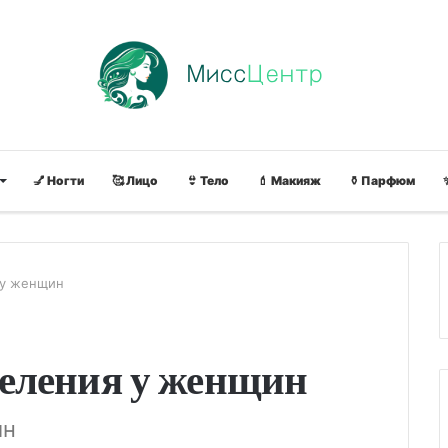
💅 Ногти
🥰 Лицо
👙 Тело
💄 Макияж
⚱ Парфюм
 у женщин
еления у женщин
ин