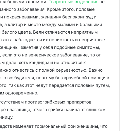
тся белыми хлопьями.
Творожные выделения
не
анного заболевания. Кроме этого, половые
и покрасневшими, женщину беспокоит зуд и
в, а клитор и место между малыми и большими
 белого цвета. Бели отличаются неприятным
о акта наблюдается их пенистость и неприятные
женщины, заметив у себя подобные симптомы,
, если это не венерическое заболевание, то от
м деле, хоть кандидоз и не относится к
ажно отнестись с полной серьезностью. Важно
ого возбудителя, поэтому без врачебной помощи в
ого, так как этот недуг передается половым путем,
ам одновременно.
отсутствием противогрибковых препаратов
оре влагалища, отчего грибки начинают слишком
чницу.
едств изменяет гормональный фон женщины, что