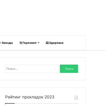
✨ Звезды
♍ Гороскоп
🤗 Здоровье
Н
а
й
т
и
:
Рейтинг прокладок 2023