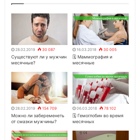
28.02.2019
30 087
16.03.2018
30 005
Существуют ли у мужчин
🗓 Маммография и
месячные?
месячные
28.02.2019
154 709
06.03.2018
78 102
Можно ли забеременеть
🗓 Гемоглобин во время
от смазки мужчины?
месячных